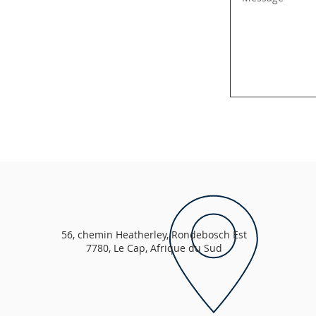
56, chemin Heatherley, Rondebosch Est
7780, Le Cap, Afrique du Sud