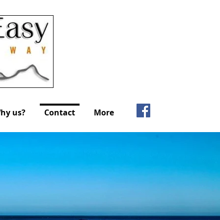
hy us?
Contact
More