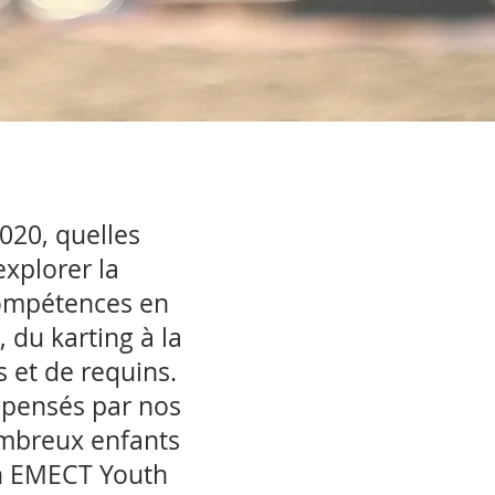
020, quelles
xplorer la
compétences en
, du karting à la
s et de requins.
ispensés par nos
ombreux enfants
ain EMECT Youth