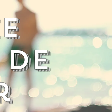
e
 de
r