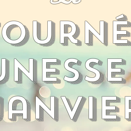
Tourné
unesse
janvie