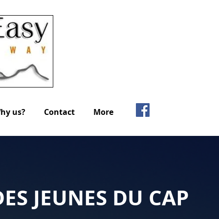
hy us?
Contact
More
ES JEUNES DU CAP