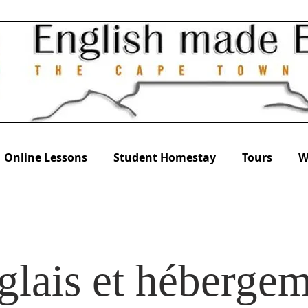
Online Lessons
Student Homestay
Tours
W
lais et héberge