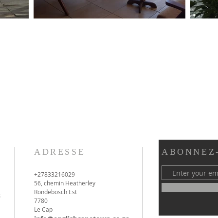
ADRESSE
ABONNEZ
+27833216029
56, chemin Heatherley
Rondebosch Est
s
7780
Le Cap