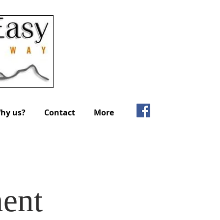
hy us?
Contact
More
ment