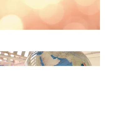
Junte-se a nós em nosso tour juvenil.