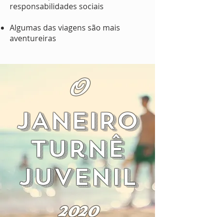
responsabilidades sociais
Algumas das viagens são mais
aventureiras
O
JANEIRO
Turnê
Juvenil
2020